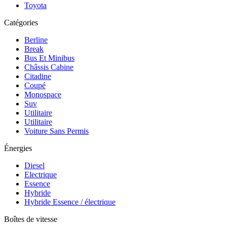
Toyota
Catégories
Berline
Break
Bus Et Minibus
Châssis Cabine
Citadine
Coupé
Monospace
Suv
Utilitaire
Utilitaire
Voiture Sans Permis
Énergies
Diesel
Electrique
Essence
Hybride
Hybride Essence / électrique
Boîtes de vitesse