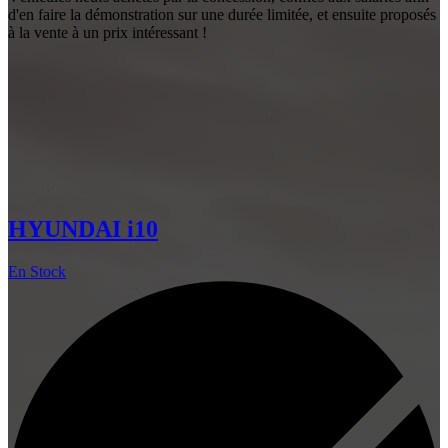
d'en faire la démonstration sur une durée limitée, et ensuite proposés
à la vente à un prix intéressant !
HYUNDAI i10
En Stock