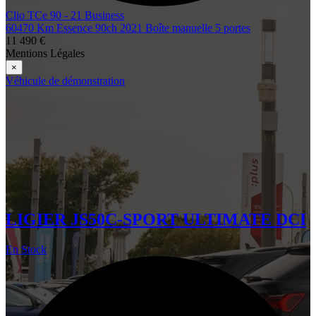
Clio TCe 90 - 21 Business
60470 Km
Essence
90ch
2021
Boîte manuelle
5 portes
11 490 €
Mentions Légales
×
Véhicule de démonstration
LIGIER JS50C-SPORT ULTIMATE DCI
En Stock