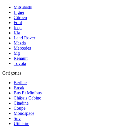
Mitsubishi
Ligier
Citroen
Ford
Jeep
Kia
Land Rover
Mazda
Mercedes
Mg
Renault
Toyota
Catégories
Berline
Break
Bus Et Minibus
Châssis Cabine
Citadine
Coupé
Monospace
Suv
Utilitaire