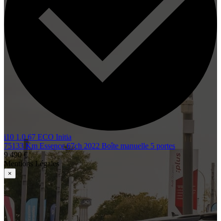
i10 1.0 67 ECO Initia
75133 Km
Essence
67ch
2022
Boîte manuelle
5 portes
9 490 €
Mentions Légales
×