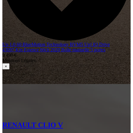
Up 1.0 60 BlueMotion Technology BVM5 Up! IQ.Drive
43097 Km
Essence
60ch
2020
Boîte manuelle
5 portes
9 490 €
Mentions Légales
×
RENAULT CLIO V